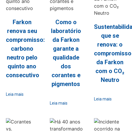
Farkon
Como o
Sustentabilid
renova seu
laboratório
que se
compromisso:
da Farkon
renova: o
carbono
garante a
compromisso
neutro pelo
qualidade
da Farkon
quinto ano
dos
com o CO₂
consecutivo
corantes e
Neutro
pigmentos
Leia mais
Leia mais
Leia mais